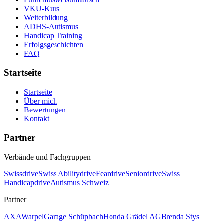
VKU-Kurs
Weiterbildung
ADHS-Autismus
Handicap Training
Erfolgsgeschichten
FAQ
Startseite
Startseite
Über mich
Bewertungen
Kontakt
Partner
Verbände und Fachgruppen
Swissdrive
Swiss Abilitydrive
Feardrive
Seniordrive
Swiss
Handicapdrive
Autismus Schweiz
Partner
AXA
Warpel
Garage Schüpbach
Honda Grädel AG
Brenda Stys