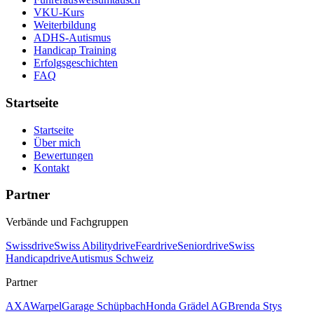
VKU-Kurs
Weiterbildung
ADHS-Autismus
Handicap Training
Erfolgsgeschichten
FAQ
Startseite
Startseite
Über mich
Bewertungen
Kontakt
Partner
Verbände und Fachgruppen
Swissdrive
Swiss Abilitydrive
Feardrive
Seniordrive
Swiss
Handicapdrive
Autismus Schweiz
Partner
AXA
Warpel
Garage Schüpbach
Honda Grädel AG
Brenda Stys