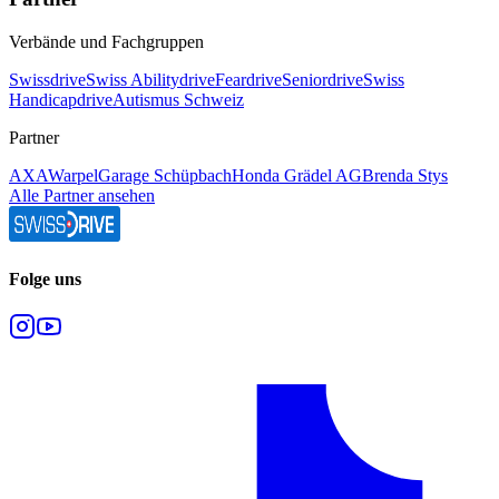
Verbände und Fachgruppen
Swissdrive
Swiss Abilitydrive
Feardrive
Seniordrive
Swiss
Handicapdrive
Autismus Schweiz
Partner
AXA
Warpel
Garage Schüpbach
Honda Grädel AG
Brenda Stys
Alle Partner ansehen
Folge uns