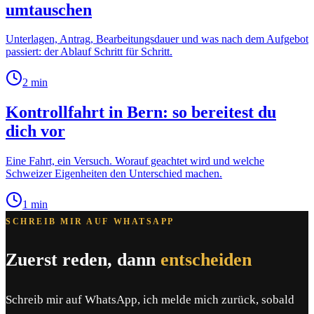
umtauschen
Unterlagen, Antrag, Bearbeitungsdauer und was nach dem Aufgebot
passiert: der Ablauf Schritt für Schritt.
2
min
Kontrollfahrt in Bern: so bereitest du
dich vor
Eine Fahrt, ein Versuch. Worauf geachtet wird und welche
Schweizer Eigenheiten den Unterschied machen.
1
min
SCHREIB MIR AUF WHATSAPP
Zuerst reden, dann
entscheiden
Schreib mir auf WhatsApp, ich melde mich zurück, sobald