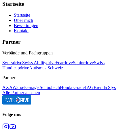
Startseite
Startseite
Über mich
Bewertungen
Kontakt
Partner
Verbände und Fachgruppen
Swissdrive
Swiss Abilitydrive
Feardrive
Seniordrive
Swiss
Handicapdrive
Autismus Schweiz
Partner
AXA
Warpel
Garage Schüpbach
Honda Grädel AG
Brenda Stys
Alle Partner ansehen
Folge uns